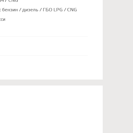
647 CNG
: бензин / дизель / ГБО LPG / CNG
сси