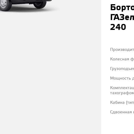
Борт
ГАЗе
240
Производи
Колесная 
Грузоподъе
Мощность д
Комплектац
тахографо
Кабина (тип
Сдвоенная 