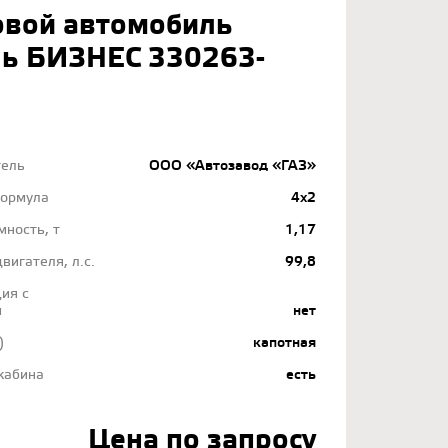
овой автомобиль
ль БИЗНЕС 330263-
тель
ООО «Автозавод «ГАЗ»
формула
4x2
мность, т
1,17
вигателя, л.с.
99,8
ия с
м
нет
)
капотная
кабина
есть
Цена по запросу