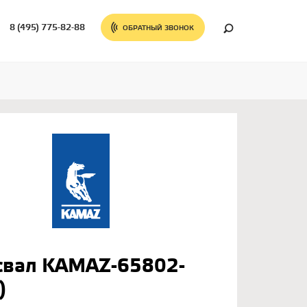
8 (495) 775-82-88
ОБРАТНЫЙ ЗВОНОК
свал KAMAZ-65802-
)