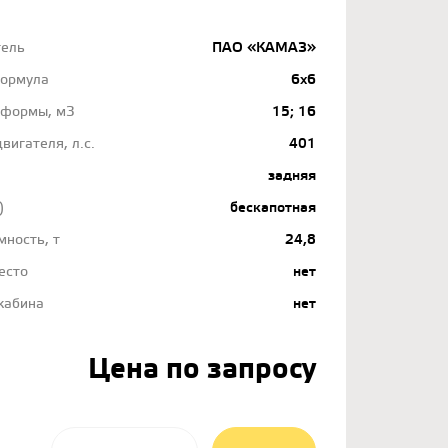
тель
ПАО «КАМАЗ»
формула
6х6
тформы, м3
15; 16
вигателя, л.с.
401
задняя
)
бескапотная
мность, т
24,8
есто
нет
кабина
нет
Цена по запросу