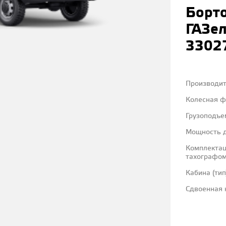
Борт
ГАЗе
3302
Производи
Колесная 
Грузоподъе
Мощность д
Комплектац
тахографо
Кабина (тип
Сдвоенная 