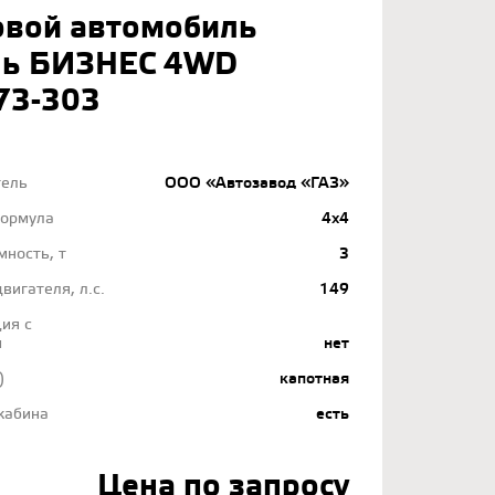
овой автомобиль
ль БИЗНЕС 4WD
73-303
тель
ООО «Автозавод «ГАЗ»
формула
4x4
мность, т
3
вигателя, л.с.
149
ия с
м
нет
)
капотная
кабина
есть
Цена по запросу