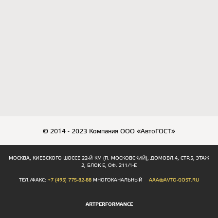
© 2014 - 2023 Компания ООО «АвтоГОСТ»
МОСКВА, КИЕВСКОГО ШОССЕ 22-Й КМ (П. МОСКОВСКИЙ), ДОМОВЛ.4, СТР.5, ЭТАЖ
2, БЛОК Е, ОФ. 211/1-Е
ТЕЛ./ФАКС:
+7 (495) 775-82-88
МНОГОКАНАЛЬНЫЙ
AAA@AVTO-GOST.RU
ARTPERFORMANCE