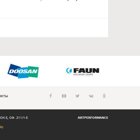
акты
К Е, ОФ. 211/1-Е
ARTPERFORMANCE
RU