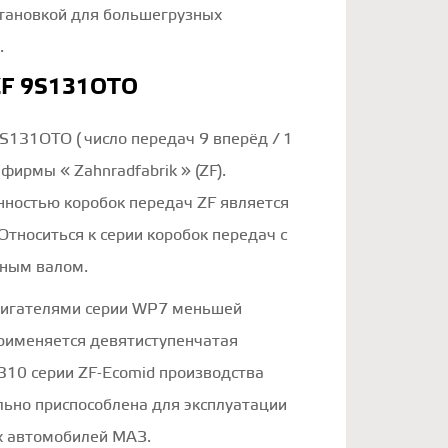
становкой для большегрузных
.
ZF 9S131OTO
S131OTO ( число передач 9 вперёд / 1
 фирмы « Zahnradfabrik » (ZF).
нностью коробок передач ZF является
Относиться к серии коробок передач с
ным валом.
вигателями серии WP7 меньшей
рименяется девятиступенчатая
310 серии ZF-Ecomid производства
льно приспособлена для эксплуатации
х автомобилей МАЗ.