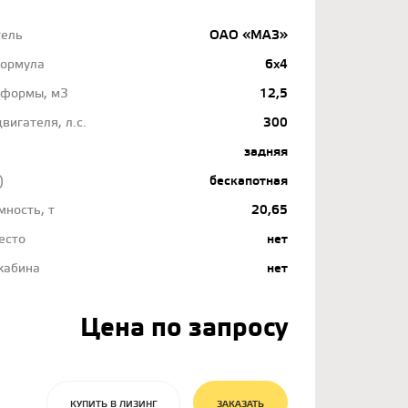
тель
ОАО «МАЗ»
формула
6х4
тформы, м3
12,5
вигателя, л.с.
300
задняя
)
бескапотная
мность, т
20,65
есто
нет
кабина
нет
Цена по запросу
КУПИТЬ В ЛИЗИНГ
ЗАКАЗАТЬ