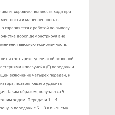
чивает хорошую плавность хода при
 местности и маневренность в
но справляется с работой по вывозу
 очистке дорог, демонстрируя вне
рименения высокую экономичность.
тоит из четырехступенчатой основной
естернями «ползучей» (С) передачи и
ющей включение четырех передач, и
катора, позволяющего удвоить
ач. Таким образом, получается 9
едним ходом. Передачи 1 – 4
ону, а передачи с 5 – 8 к высшему