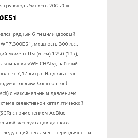
я грузоподъёмность 20650 кг.
00E51
овлен рядный 6-ти цилиндровый
WP7.300E51, мощность 300 л.с.,
й момент Нм (кг см) 1250 (127),
ь компания «WEICHAI»), рабочий
авляет 7,47 литра. На двигателе
подачи топлива Common Rail
osch) с максимальным давлением
истема селективной каталитической
(SCR) c применением AdBlue
альной эксплуатации данного
н следующий регламент периодичности