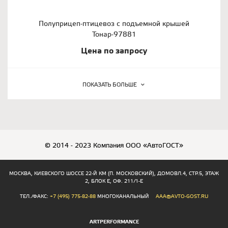
Полуприцеп-птицевоз с подъемной крышей
Тонар-97881
Цена по запросу
ПОКАЗАТЬ БОЛЬШЕ
© 2014 - 2023 Компания ООО «АвтоГОСТ»
МОСКВА, КИЕВСКОГО ШОССЕ 22-Й КМ (П. МОСКОВСКИЙ), ДОМОВЛ.4, СТР.5, ЭТАЖ
2, БЛОК Е, ОФ. 211/1-Е
ТЕЛ./ФАКС:
+7 (495) 775-82-88
МНОГОКАНАЛЬНЫЙ
AAA@AVTO-GOST.RU
ARTPERFORMANCE