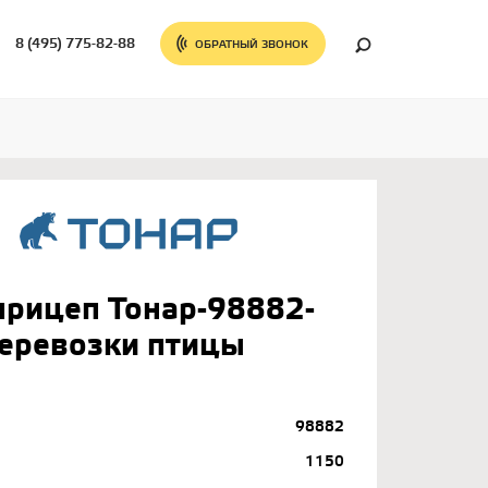
8 (495) 775-82-88
ОБРАТНЫЙ ЗВОНОК
прицеп Тонар-98882-
перевозки птицы
98882
1150