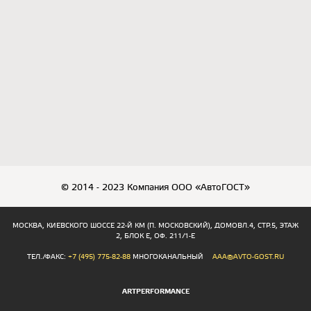
© 2014 - 2023 Компания ООО «АвтоГОСТ»
МОСКВА, КИЕВСКОГО ШОССЕ 22-Й КМ (П. МОСКОВСКИЙ), ДОМОВЛ.4, СТР.5, ЭТАЖ
2, БЛОК Е, ОФ. 211/1-Е
ТЕЛ./ФАКС:
+7 (495) 775-82-88
МНОГОКАНАЛЬНЫЙ
AAA@AVTO-GOST.RU
ARTPERFORMANCE