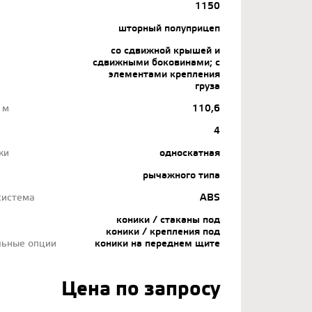
1150
шторный полуприцеп
со сдвижной крышей и
сдвижными боковинами; с
элементами крепления
груза
 м
110,6
4
ки
односкатная
рычажного типа
система
ABS
коники / стаканы под
коники / крепления под
льные опции
коники на переднем щите
Цена по запросу