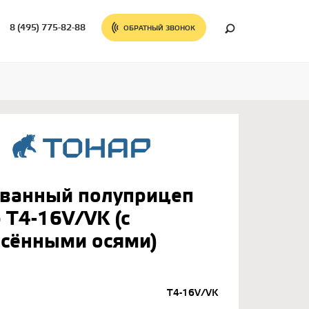
8 (495) 775-82-88
ОБРАТНЫЙ ЗВОНОК
ованный полуприцеп
 T4-16V/VK (с
есёнными осями)
T4-16V/VK