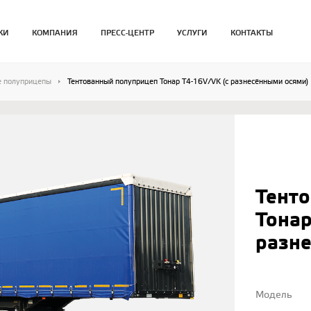
КИ
КОМПАНИЯ
ПРЕСС-ЦЕНТР
УСЛУГИ
КОНТАКТЫ
е полуприцепы
Тентованный полуприцеп Тонар T4-16V/VK (с разнесёнными осями)
Тент
Тонар
разн
Модель