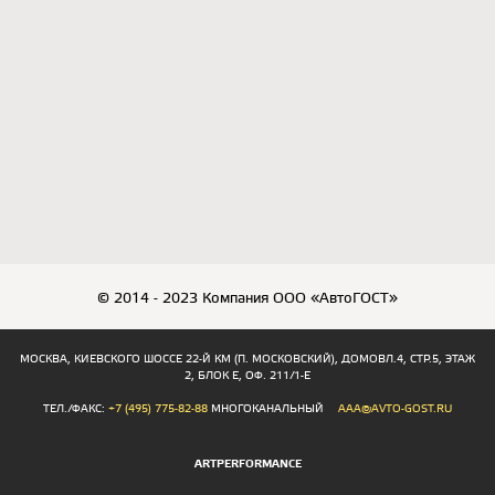
© 2014 - 2023 Компания ООО «АвтоГОСТ»
МОСКВА, КИЕВСКОГО ШОССЕ 22-Й КМ (П. МОСКОВСКИЙ), ДОМОВЛ.4, СТР.5, ЭТАЖ
2, БЛОК Е, ОФ. 211/1-Е
ТЕЛ./ФАКС:
+7 (495) 775-82-88
МНОГОКАНАЛЬНЫЙ
AAA@AVTO-GOST.RU
ARTPERFORMANCE