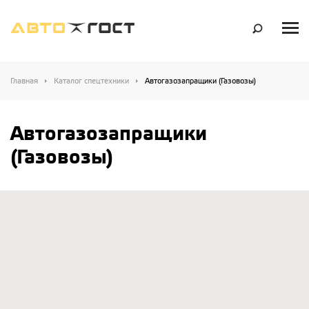
Главная
Каталог спецтехники
Автогазозапращики (Газовозы)
Автогазозапращики
(Газовозы)