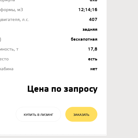
формула
6х6
тформы, м3
12;14;16
вигателя, л.с.
407
задняя
)
бескапотная
мность, т
17,8
есто
есть
кабина
нет
Цена по запросу
КУПИТЬ В ЛИЗИНГ
ЗАКАЗАТЬ