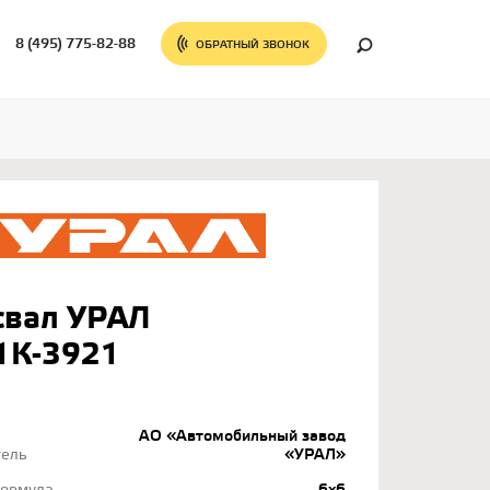
8 (495) 775-82-88
ОБРАТНЫЙ ЗВОНОК
свал УРАЛ
1К-3921
АО «Автомобильный завод
тель
«УРАЛ»