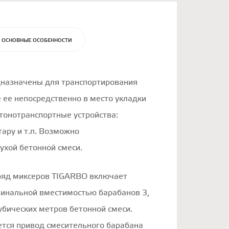
ОСНОВНЫЕ ОСОБЕННОСТИ
назначены для транспортирования
е ее непосредственно в место укладки
етонотранспортные устройства:
тару и т.п. Возможно
ухой бетонной смеси.
яд миксеров TIGARBO включает
минальной вместимостью барабанов 3,
2 кубических метров бетонной смеси.
ется привод смесительного барабана