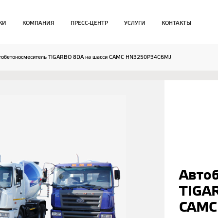
КИ
КОМПАНИЯ
ПРЕСС-ЦЕНТР
УСЛУГИ
КОНТАКТЫ
тобетоносмеситель TIGARBO 8DA на шасси CAMC HN3250P34C6MJ
Авто
TIGA
CAMC