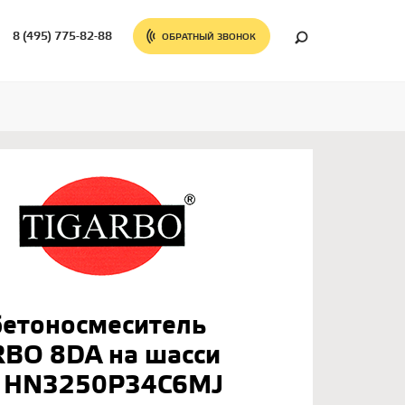
8 (495) 775-82-88
ОБРАТНЫЙ ЗВОНОК
бетоносмеситель
RBO 8DA на шасси
 HN3250P34C6MJ