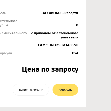
тель
ЗАО «КОМЗ-Экспорт»
ительного
уб. м
8
а смесительного
с приводом от автономного
двигателя
CAMC HN3250P34C6MJ
формула
6х4
Цена по запросу
КУПИТЬ В ЛИЗИНГ
ЗАКАЗАТЬ