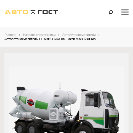
Главная
Каталог спецтехники
Автобетоносмесители
Автобетоносмеситель TIGARBO 6DA на шасси МАЗ-6303А5